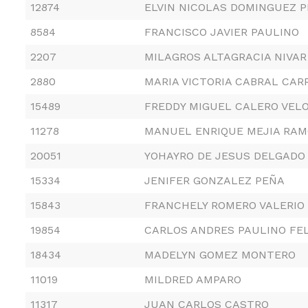
12874
ELVIN NICOLAS DOMINGUEZ P
8584
FRANCISCO JAVIER PAULINO
2207
MILAGROS ALTAGRACIA NIVAR
2880
MARIA VICTORIA CABRAL CAR
15489
FREDDY MIGUEL CALERO VEL
11278
MANUEL ENRIQUE MEJIA RA
20051
YOHAYRO DE JESUS DELGADO
15334
JENIFER GONZALEZ PEÑA
15843
FRANCHELY ROMERO VALERIO
19854
CARLOS ANDRES PAULINO FEL
18434
MADELYN GOMEZ MONTERO
11019
MILDRED AMPARO
11317
JUAN CARLOS CASTRO