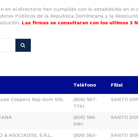
en el directorio han cumplido con lo establecido en el ar
ores Públicos de la Republica Dominicana y la Resoluci
solución.
Las firmas se consultaran con los ultimos 3
Teléfono
Filial
ouse Coopers Rep Dom SRL
(809) 567-
SANTO DO
7741
CANA
(809) 566-
SANTO DO
9161
 & ASOCIADOS, S.R.L.
(809) 563-
SANTO DO