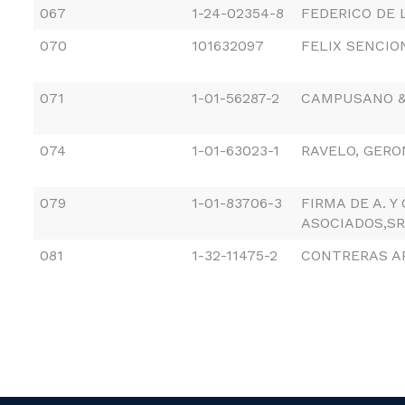
067
1-24-02354-8
FEDERICO DE 
070
101632097
FELIX SENCIO
071
1-01-56287-2
CAMPUSANO &
074
1-01-63023-1
RAVELO, GERO
079
1-01-83706-3
FIRMA DE A. Y
ASOCIADOS,S
081
1-32-11475-2
CONTRERAS AR