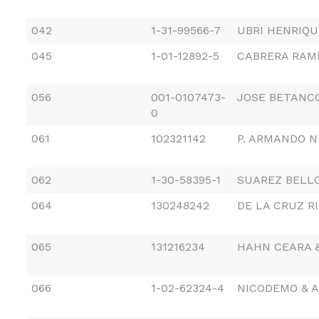
042
1-31-99566-7
UBRI HENRIQUE
045
1-01-12892-5
CABRERA RAMI
056
001-0107473-
JOSE BETANC
0
061
102321142
P. ARMANDO N
062
1-30-58395-1
SUAREZ BELLO
064
130248242
DE LA CRUZ R
065
131216234
HAHN CEARA &
066
1-02-62324-4
NICODEMO & 