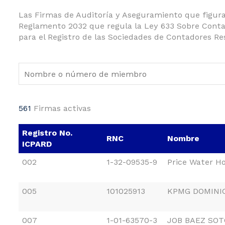
Las Firmas de Auditoría y Aseguramiento que figuran 
Reglamento 2032 que regula la Ley 633 Sobre Contad
para el Registro de las Sociedades de Contadores Re
561
Firmas activas
Registro No.
RNC
Nombre
ICPARD
002
1-32-09535-9
Price Water H
005
101025913
KPMG DOMINI
007
1-01-63570-3
JOB BAEZ SOTO