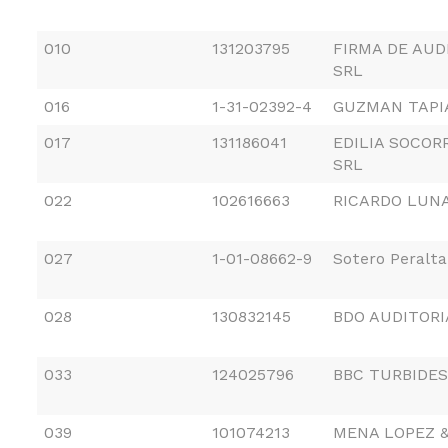
010
131203795
FIRMA DE AUD
SRL
016
1-31-02392-4
GUZMAN TAPIA
017
131186041
EDILIA SOCOR
SRL
022
102616663
RICARDO LUNA,
027
1-01-08662-9
Sotero Peralta
028
130832145
BDO AUDITORI
033
124025796
BBC TURBIDES
039
101074213
MENA LOPEZ 