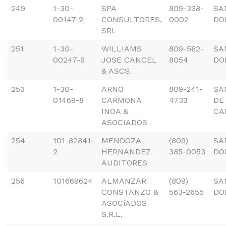
249
1-30-
SPA
809-338-
SA
00147-2
CONSULTORES,
0002
DO
SRL
251
1-30-
WILLIAMS
809-562-
SA
00247-9
JOSE CANCEL
8054
DO
& ASCS.
253
1-30-
ARNO
809-241-
SA
01469-8
CARMONA
4733
DE
INOA &
CA
ASOCIADOS
254
101-82841-
MENDOZA
(809)
SA
2
HERNANDEZ
385-0053
DO
AUDITORES
256
101669624
ALMANZAR
(809)
SA
CONSTANZO &
563-2655
DO
ASOCiADOS
S.R.L.