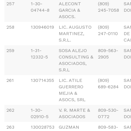
257
1-30-
ALECONT
(809)
SA
04744-8
GARCIA &
245-7058
DO
ASOCS.
258
130946019
LIC. AUGUSTO
(809)
SA
MARTINEZ,
247-0110
DE
S.R.L.
CA
259
1-31-
SOSA ALEJO
809-563-
SA
12332-5
CONSULTING &
2905
DO
ASOCIADOS,
S.R.L
261
130714355
LIC. ATILE
(809)
SA
GUERRERO
689-6284
DO
MEJIA &
ASOCS, SRL
262
1-30-
V. R. MARTE &
809-530-
SA
02910-5
ASOCIADOS
0772
DO
263
130028753
GUZMAN
809-583-
SA