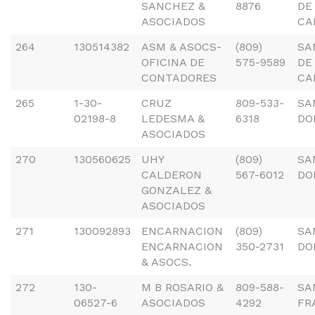
SANCHEZ &
8876
DE
ASOCIADOS
CA
264
130514382
ASM & ASOCS-
(809)
SA
OFICINA DE
575-9589
DE
CONTADORES
CA
265
1-30-
CRUZ
809-533-
SA
02198-8
LEDESMA &
6318
DO
ASOCIADOS
270
130560625
UHY
(809)
SA
CALDERON
567-6012
DO
GONZALEZ &
ASOCIADOS
271
130092893
ENCARNACION
(809)
SA
ENCARNACION
350-2731
DO
& ASOCS.
272
130-
M B ROSARIO &
809-588-
SA
06527-6
ASOCIADOS
4292
FR