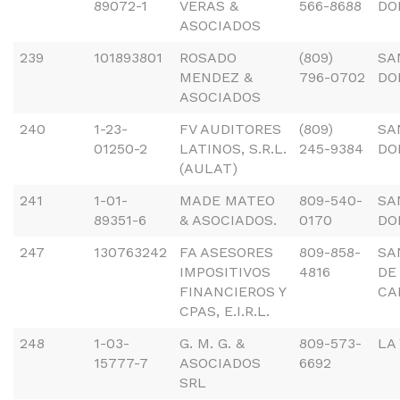
89072-1
VERAS &
566-8688
DO
ASOCIADOS
239
101893801
ROSADO
(809)
SA
MENDEZ &
796-0702
DO
ASOCIADOS
240
1-23-
FV AUDITORES
(809)
SA
01250-2
LATINOS, S.R.L.
245-9384
DO
(AULAT)
241
1-01-
MADE MATEO
809-540-
SA
89351-6
& ASOCIADOS.
0170
DO
247
130763242
FA ASESORES
809-858-
SA
IMPOSITIVOS
4816
DE
FINANCIEROS Y
CA
CPAS, E.I.R.L.
248
1-03-
G. M. G. &
809-573-
LA
15777-7
ASOCIADOS
6692
SRL