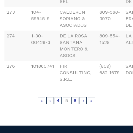
SRL
DE
273
104-
CALDERON
809-588-
SA
59545-9
SORIANO &
3970
FR
ASOCIADOS
DE
274
1-30-
DE LA ROSA
809-554-
LA
00429-3
SANTANA
1528
AL
MONTERO &
ASOCS.
276
101860741
FIR
(809)
SA
CONSULTING,
682-1679
DO
S.R.L.
«
‹
4
5
6
›
»