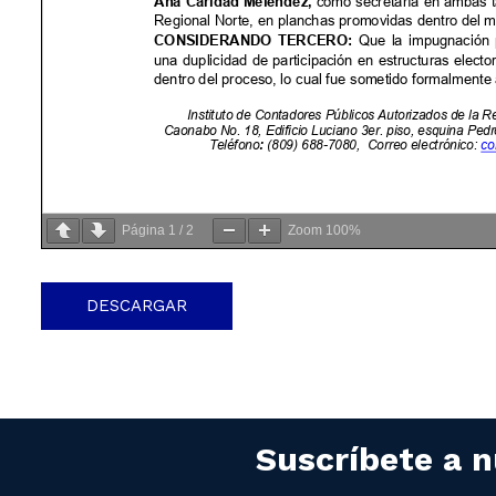
Página
1
/
2
Zoom
100%
DESCARGAR
Suscríbete a n