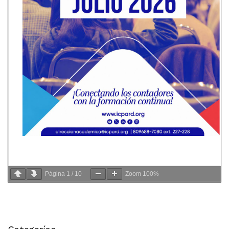
Página
1
/
10
Zoom
100%