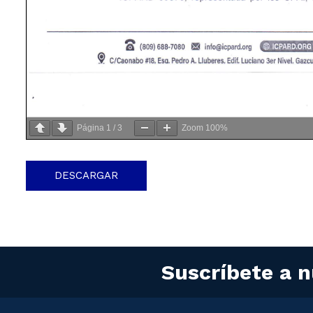
Página
1
/
3
Zoom
100%
DESCARGAR
Suscríbete a n