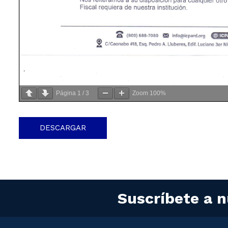
Página
1
/
3
Zoom
100%
DESCARGAR
Suscríbete a n