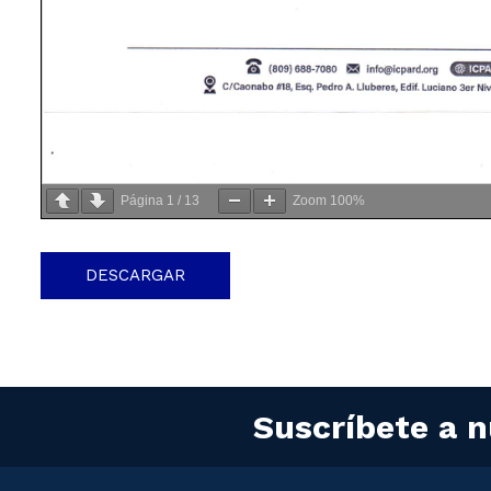
Página
1
/
13
Zoom
100%
DESCARGAR
Suscríbete a n