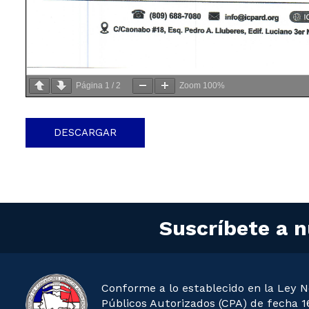
Página
1
/
2
Zoom
100%
DESCARGAR
Suscríbete a n
Conforme a lo establecido en la Ley N
Públicos Autorizados (CPA) de fecha 16