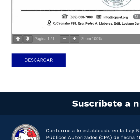
Página
1
/
1
Zoom
100%
DESCARGAR
Suscríbete a n
Conforme a lo establecido en la Ley N
Públicos Autorizados (CPA) de fecha 16