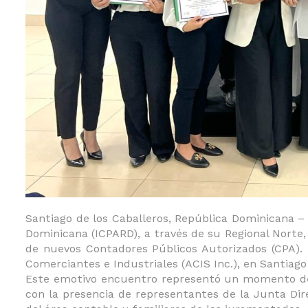
Santiago de los Caballeros, República Dominicana –
Dominicana (ICPARD), a través de su Regional Norte
de nuevos Contadores Públicos Autorizados (CPA). L
Comerciantes e Industriales (ACIS Inc.), en Santiago
Este emotivo encuentro representó un momento de r
con la presencia de representantes de la Junta Dir