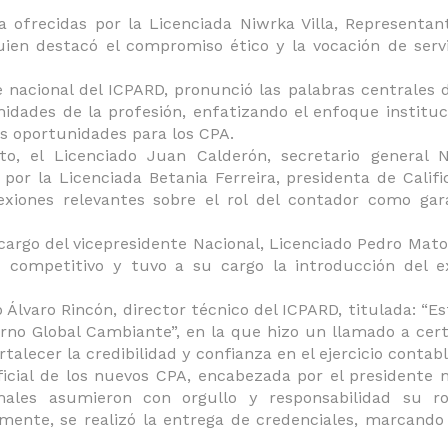
da ofrecidas por la Licenciada Niwrka Villa, Representan
uien destacó el compromiso ético y la vocación de serv
 nacional del ICPARD, pronunció las palabras centrales d
nidades de la profesión, enfatizando el enfoque instituc
 oportunidades para los CPA.
, el Licenciado Juan Calderón, secretario general Na
 por la Licenciada Betania Ferreira, presidenta de Califi
lexiones relevantes sobre el rol del contador como ga
cargo del vicepresidente Nacional, Licenciado Pedro Mato
 competitivo y tuvo a su cargo la introducción del e
 Álvaro Rincón, director técnico del ICPARD, titulada: “Es
rno Global Cambiante”, en la que hizo un llamado a certi
alecer la credibilidad y confianza en el ejercicio contabl
ial de los nuevos CPA, encabezada por el presidente n
nales asumieron con orgullo y responsabilidad su ro
mente, se realizó la entrega de credenciales, marcando