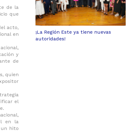
te de la
icio que
el acto,
¡La Región Este ya tiene nuevas
ional en
autoridades!
cional,
cación y
rante de
s, quien
xpositor
trategia
ficar el
e.
acional,
l en la
 un hito