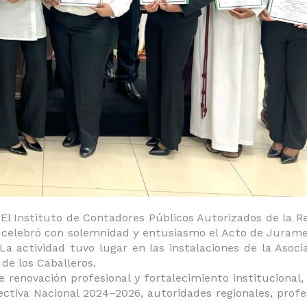
 El Instituto de Contadores Públicos Autorizados de la R
, celebró con solemnidad y entusiasmo el Acto de Juram
a actividad tuvo lugar en las instalaciones de la Asoci
 de los Caballeros.
enovación profesional y fortalecimiento institucional,
ectiva Nacional 2024–2026, autoridades regionales, profe