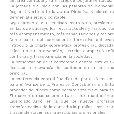
del área contable y familiares de los juramentados.
La jornada dio inicio con las palabras de bienveni
Regional Norte ante la Junta Directiva Nacional, q
definen al ejercicio contable.
Seguidamente, el Licenciado Pedro Arnó, presidente
en las que subrayó los retos actuales y las oportu
más acompañamiento, más capacitaciones y mejores
Como parte del componente formativo del evento
introdujo la charla sobre ética profesional, dictada
Ética. En su intervención, Ferreira compartió ref
confianza y transparencia en la sociedad.
La presentación de la conferencia central estuvo a 
destacó la relevancia del contador en un entorno
principal.
La conferencia central fue dictada por el Licenciado
para el Avance de la Profesión Contable en un Ento
proceder del dinero como herramienta clave para fort
El momento más solemne fue la Juramentación ofic
Licenciado Arnó, en la que los nuevos profesio
transformación de la contaduría pública. Posterior
trascendental en sus trayectorias profesionales.